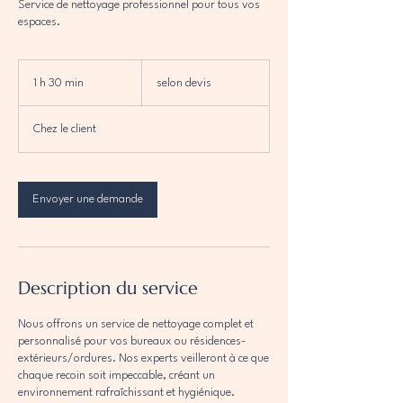
Service de nettoyage professionnel pour tous vos
espaces.
selon
devis
1 h 30 min
1
selon devis
3
0
Chez le client
m
i
n
Envoyer une demande
Description du service
Nous offrons un service de nettoyage complet et
personnalisé pour vos bureaux ou résidences-
extérieurs/ordures. Nos experts veilleront à ce que
chaque recoin soit impeccable, créant un
environnement rafraîchissant et hygiénique.